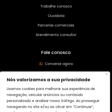
Trabalhe conosco
Ouvidoria
Parcerias comerciais
Atendimento consultor
Fale conosco
Converse agora
(62) 3626-3208
Nós valorizamos a sua privacidade
Av. Leste Oeste, Qd 562 Lt 03, St São José, Goiânia/GO
CEP: 74440-185
Usamos cookies para melhorar sua experiência de
navegação, veicular anúncios ou conteúdo
personalizado e analisar nosso tráfego. Ao prosseguir
navegando no site e/ou ao clicar em “Continuar”,