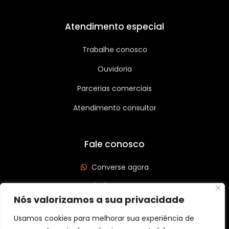
Atendimento especial
Trabalhe conosco
Ouvidoria
Parcerias comerciais
Atendimento consultor
Fale conosco
Converse agora
(62) 3626-3208
Nós valorizamos a sua privacidade
Av. Leste Oeste, Qd 562 Lt 03, St São José, Goiânia/GO
CEP: 74440-185
Usamos cookies para melhorar sua experiência de