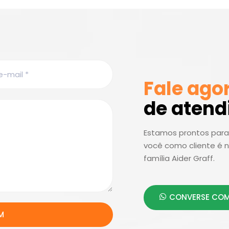
Fale ago
de aten
Estamos prontos para 
você como cliente é n
família Aider Graff.
CONVERSE COM
M