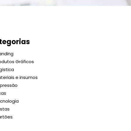
tegorias
anding
odutos Gráficos
gística
teriais e insumos
pressão
cas
cnologia
stas
rtões