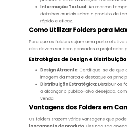
Informação Textual
: Ao mesmo tempo,
detalhes cruciais sobre o produto de fo
rápido e eficaz.
Como Utilizar Folders para M
Para que os folders sejam uma parte efetiva
eles devem ser bem pensados e projetados par
Estratégias de Design e Distribuição
Design Atraente
: Certifique-se de que 
imagem da marca e destaque os princip
Distribuição Estratégica
: Distribuir o
a alcançar o público-alvo desejado, como
venda.
Vantagens dos Folders em C
Os folders trazem várias vantagens que po
lançamento de produto
. Eles não são apen