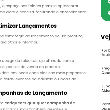
 o espaço nos folders permite apresentar
rma clara e concisa, facilitando o entendimento
aximizar Lançamentos
Ve
 da estratégia de lançamento de um produto,
a atrair e informar.
Por 
Equi
o design do folder esteja alinhado com a
ais pontos de venda do produto.
Preç
Opor
s folders em locais onde eles são mais propensos
 feiras, eventos da indústria ou locais de
Supo
Aide
ampanhas de Lançamento
dem
enriquecer qualquer campanha de
Vari
para
as práticos, mas também versáteis e