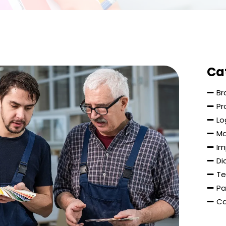
Ca
Br
Pr
Lo
Ma
Im
Di
Te
Pa
Ca