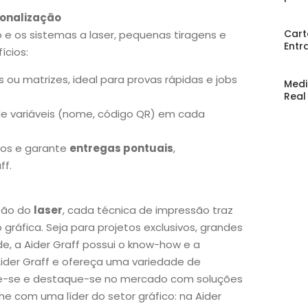
rsonalização
Cart
 e os sistemas a laser, pequenas tiragens e
Entr
ícios:
ou matrizes, ideal para provas rápidas e jobs
Medi
Real
de variáveis (nome, código QR) em cada
ios e garante
entregas pontuais
,
ff.
são do
laser
, cada técnica de impressão traz
gráfica. Seja para projetos exclusivos, grandes
e, a Aider Graff possui o know-how e a
Aider Graff e ofereça uma variedade de
tre-se e destaque-se no mercado com soluções
e com uma líder do setor gráfico: na Aider