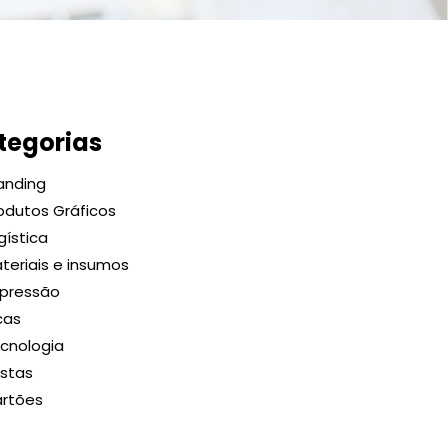
tegorias
anding
odutos Gráficos
gística
teriais e insumos
pressão
cas
cnologia
stas
rtões