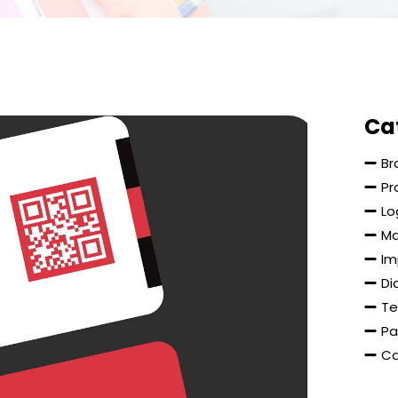
Ca
Br
Pr
Lo
Ma
Im
Di
Te
Pa
Ca