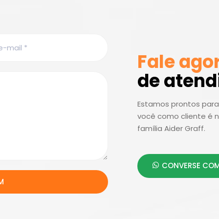
Fale ago
de aten
Estamos prontos para 
você como cliente é n
família Aider Graff.
CONVERSE COM
M