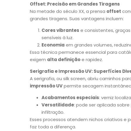
Offset: Precisão em Grandes Tiragens
Na metade do século XX, a prensa
offset
cons
grandes tiragens. Suas vantagens incluem:
Cores vibrantes
e consistentes, graças
sensíveis à luz.
Economia
em grandes volumes, reduzindo
Essa técnica permanece essencial para catálo
exigem
alta definição
e rapidez.
Serigrafia e Impressão UV: Superfícies Div
A serigrafia, ou silk screen, abriu caminhos par
impressão UV
permite secagem instantânea d
Acabamentos especiais
: verniz local
Versatilidade
: pode ser aplicada sobre 
infiltração.
Esses processos atendem nichos criativos e 
faz toda a diferença.