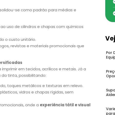
olidou-se como padrão para médias e
 ao uso de cilindros e chapas com químicos
Ve
 o custo unitário.
gos, revistas e materiais promocionais que
Por 
Equi
ersificadas
a imprimir em tecidos, acrílicos e metais. Já a
Preç
a tinta, possibilitando:
Opor
izado, toques metálicos e texturas em relevo.
Supo
plásticos, vidros e chapas rígidas, sem
Aide
promocionais, onde a
experiência tátil e visual
Vari
para