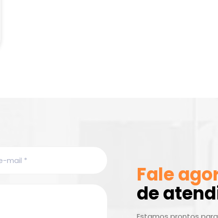
Fale ago
de aten
Estamos prontos para 