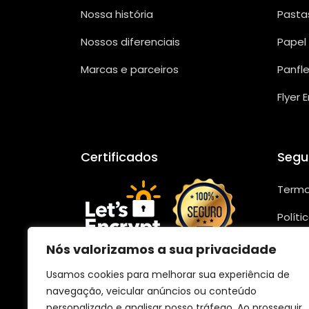
Nossa história
Pasta
Nossos diferenciais
Papel
Marcas e parceiros
Panfl
Flyer 
Certificados
Segu
Termo
Políti
Segur
Nós valorizamos a sua privacidade
Confo
Usamos cookies para melhorar sua experiência de
navegação, veicular anúncios ou conteúdo
personalizado e analisar nosso tráfego. Ao prosseguir