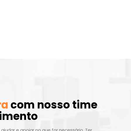
ra
com nosso time
dimento
ajudar e apoiar no que for necessário. Ter