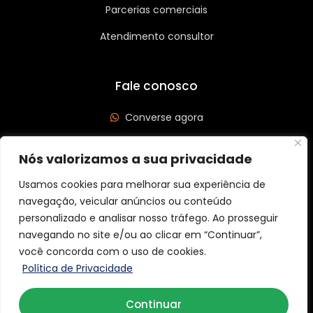
Parcerias comerciais
Atendimento consultor
Fale conosco
Converse agora
(62) 3626-3208
Nós valorizamos a sua privacidade
Av. Leste Oeste, Qd 562 Lt 03, St São José, Goiânia/GO
Usamos cookies para melhorar sua experiência de
CEP: 74440-185
navegação, veicular anúncios ou conteúdo
personalizado e analisar nosso tráfego. Ao prosseguir
navegando no site e/ou ao clicar em “Continuar”,
você concorda com o uso de cookies.
Copyright © 2026 Aider Graff. Todos os direitos reservados.
Política de Privacidade
Continuar