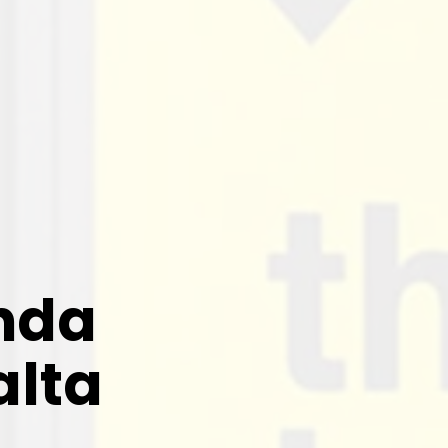
nda
alta