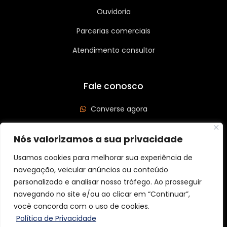
Ouvidoria
Parcerias comerciais
Atendimento consultor
Fale conosco
Converse agora
(62) 3626-3208
Nós valorizamos a sua privacidade
Av. Leste Oeste, Qd 562 Lt 03, St São José, Goiânia/GO
Usamos cookies para melhorar sua experiência de
CEP: 74440-185
navegação, veicular anúncios ou conteúdo
personalizado e analisar nosso tráfego. Ao prosseguir
navegando no site e/ou ao clicar em “Continuar”,
você concorda com o uso de cookies.
Copyright © 2026 Aider Graff. Todos os direitos reservados.
Política de Privacidade