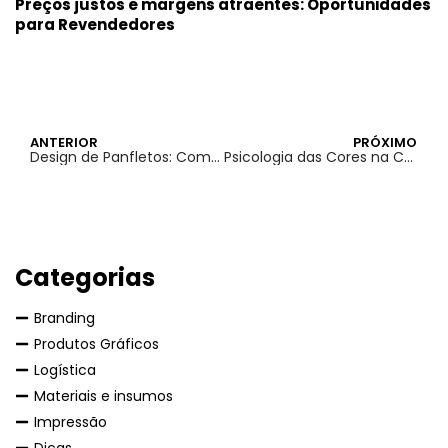
Preços justos e margens atraentes: Oportunidades
para Revendedores
ANTERIOR
PRÓXIMO
Design de Panfletos: Como Equilibrar Informação e Atração Visual
Psicologia das Cores na Comunicação Gráfica: Como as Cores Influenciam Percepções
Categorias
Branding
Produtos Gráficos
Logística
Materiais e insumos
Impressão
Dicas