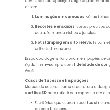
Nem toda sobreposição exige equipamentos 
estão:
Laminação em camadas
: várias folha
Recortes e encaixes
: cortes precisos
outra, formando nichos e janelas.
Hot stamping em alto relevo
: tinta me
brilho tridimensional.
Essas abordagens funcionam em papéis de d
rígido 1 mm—sempre com
fidelidade de cor
g
Graff.
Casos de Sucesso e Inspirações
Marcas de setores como arquitetura e desig
cartões 3D
para refletir seu expertise em es
Escritórios que usaram recortes simuland
ao core business.