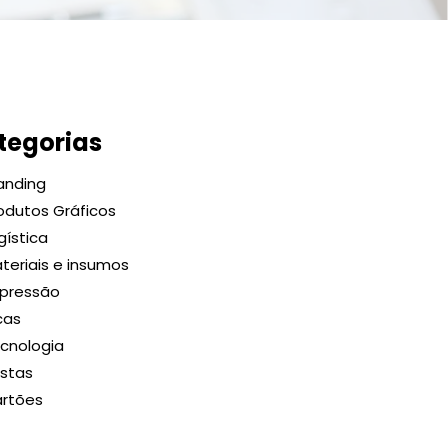
tegorias
anding
odutos Gráficos
gística
teriais e insumos
pressão
cas
cnologia
stas
rtões