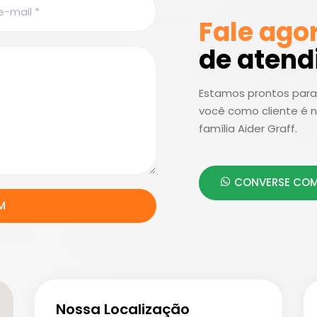
Fale ago
de aten
Estamos prontos para 
você como cliente é n
família Aider Graff.
CONVERSE COM
M
Nossa Localização