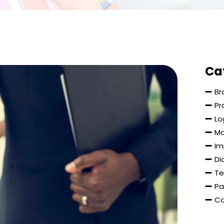
Ca
Br
Pr
Lo
Ma
Im
Di
Te
Pa
Ca