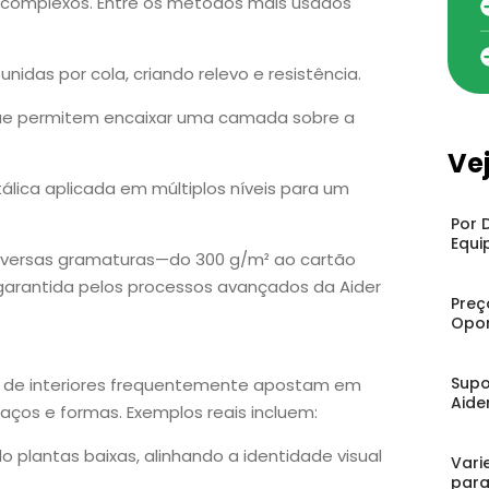
complexos. Entre os métodos mais usados
s unidas por cola, criando relevo e resistência.
 que permitem encaixar uma camada sobre a
Ve
tálica aplicada em múltiplos níveis para um
Por 
Equi
iversas gramaturas—do 300 g/m² ao cartão
arantida pelos processos avançados da Aider
Preç
Opor
Supo
n de interiores frequentemente apostam em
Aide
paços e formas. Exemplos reais incluem:
o plantas baixas, alinhando a identidade visual
Vari
para