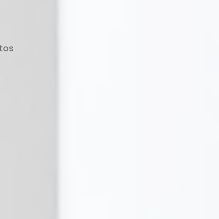
e
tos