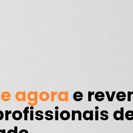
e agora
e reve
rofissionais d