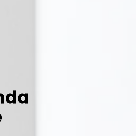
nda
e