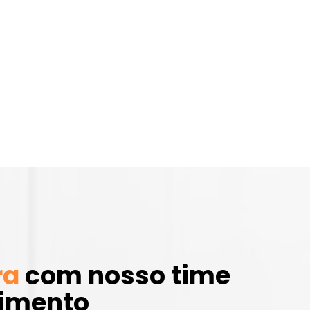
ra
com nosso time
dimento