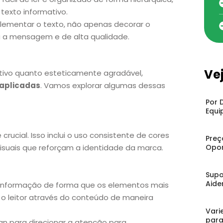
exto informativo.
ementar o texto, não apenas decorar o
ra a mensagem e de alta qualidade.
Ve
ativo quanto esteticamente agradável,
 aplicadas
. Vamos explorar algumas dessas
Por 
Equi
 crucial. Isso inclui o uso consistente de cores
Preç
Opor
visuais que reforçam a identidade da marca.
Supo
Aide
a informação de forma que os elementos mais
o leitor através do conteúdo de maneira
Vari
para
gn para direcionar a atenção para