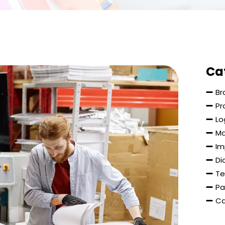
Ca
Br
Pr
Lo
Ma
Im
Di
Te
Pa
Ca