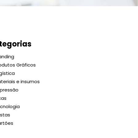
tegorias
anding
odutos Gráficos
gística
teriais e insumos
pressão
cas
cnologia
stas
rtões