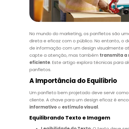
No mundo do marketing, os panfletos são um
direta e eficaz com o público. No entanto, o
de informação com um design visualmente atr
capte a atenção, mas também
transmita a
eficiente
. Este artigo explora técnicas para a
panfletos.
A Importância do Equilíbrio
Um panfleto bem projetado deve servir como
cliente. A chave para um design eficaz é encon
informativo
e
estímulo visual
.
Equilibrando Texto e Imagem
Legibilidade do Texto
: O texto deve ser