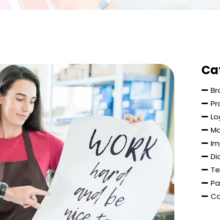
Ca
Br
Pr
Lo
Ma
Im
Di
Te
Pa
Ca