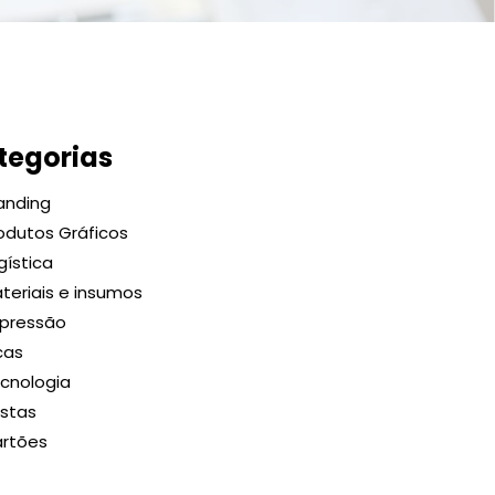
tegorias
anding
odutos Gráficos
gística
teriais e insumos
pressão
cas
cnologia
stas
rtões