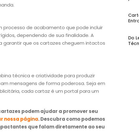
manda.
Cart
Entr
m processo de acabamento que pode incluir
gidos, dependendo de sua finalidade. A
Do L
a garantir que os cartazes cheguem intactos
Técn
ina técnica e criatividade para produzir
icam mensagens de forma poderosa. Seja em
citária, cada cartaz é um portal para um
 cartazes podem ajudar a promover seu
ar nossa página
. Descubra como podemos
mpactantes que falam diretamente ao seu