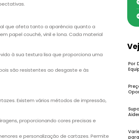
pectativas.
al que afeta tanto a aparência quanto a
uem papel couché, vinil e lona. Cada material
Ve
devido à sua textura lisa que proporciona uma
Por 
Equi
, pois são resistentes ao desgaste e às
Preç
Opor
rtazes. Existem vários métodos de impressão,
Supo
Aide
 tiragens, proporcionando cores precisas e
Vari
 menores e personalização de cartazes. Permite
para