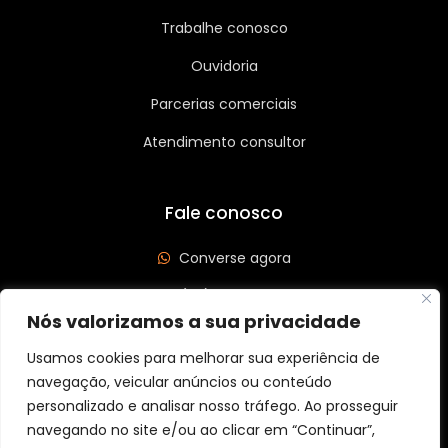
Trabalhe conosco
Ouvidoria
Parcerias comerciais
Atendimento consultor
Fale conosco
Converse agora
(62) 3626-3208
Nós valorizamos a sua privacidade
Av. Leste Oeste, Qd 562 Lt 03, St São José, Goiânia/GO
CEP: 74440-185
Usamos cookies para melhorar sua experiência de
navegação, veicular anúncios ou conteúdo
personalizado e analisar nosso tráfego. Ao prosseguir
navegando no site e/ou ao clicar em “Continuar”,