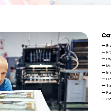
Ca
Br
Pr
Lo
Ma
Im
Di
Te
Pa
Ca