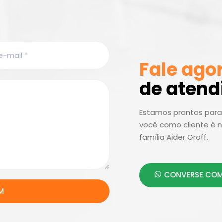
Fale ago
de aten
Estamos prontos para 
você como cliente é n
família Aider Graff.
CONVERSE COM
M