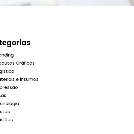
tegorias
anding
odutos Gráficos
gística
teriais e insumos
pressão
cas
cnologia
stas
rtões