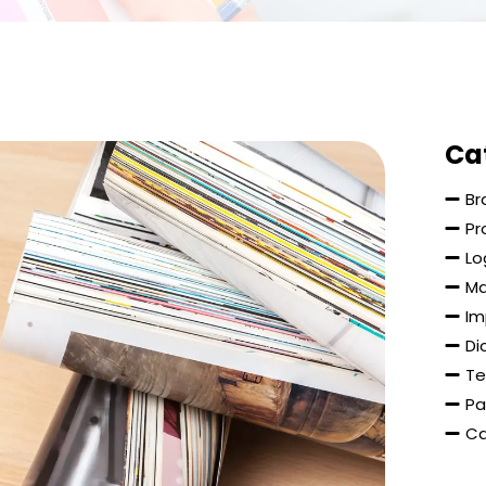
Ca
Br
Pr
Lo
Ma
Im
Di
Te
Pa
Ca