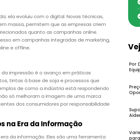
; ela evoluiu com o digital. Novas técnicas,
o em massa, permitem que as empresas criem
direcionados quanto as campanhas online.
resso em campanhas integradas de marketing,
Ve
ine e offline.
Por 
Equi
 da impressão é o avanço em práticas
tos, tintas à base de soja e processos que
Preç
emplos de como a indústria está respondendo
Opor
s não só melhoram a imagem de uma marca
ntes dos consumidores por responsabilidade
Supo
Aide
os na Era da Informação
Vari
 era da informação. Eles são uma ferramenta
para