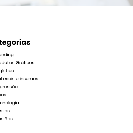
tegorias
anding
odutos Gráficos
gística
teriais e insumos
pressão
cas
cnologia
stas
rtões