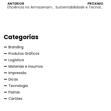
ANTERIOR
PRÓXIMO
Eficiência no Armazenamento: Melhores Práticas para Usar Pastas no Local de Trabalho
Sustentabilidade e Tecnologia: Equipamentos Ecológicos no Pátio Gráfico
Categorias
Branding
Produtos Gráficos
Logística
Materiais e insumos
Impressão
Dicas
Tecnologia
Pastas
Cartões