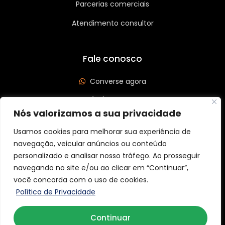
Parcerias comerciais
Atendimento consultor
Fale conosco
Converse agora
(62) 3626-3208
Nós valorizamos a sua privacidade
Av. Leste Oeste, Qd 562 Lt 03, St São José, Goiânia/GO
CEP: 74440-185
Usamos cookies para melhorar sua experiência de
navegação, veicular anúncios ou conteúdo
personalizado e analisar nosso tráfego. Ao prosseguir
navegando no site e/ou ao clicar em “Continuar”,
você concorda com o uso de cookies.
Copyright © 2026 Aider Graff. Todos os direitos reservados.
Política de Privacidade
Continuar