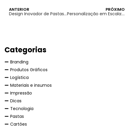
ANTERIOR
PRÓXIMO
Design Inovador de Pastas: Tendências que Estão Moldando 2025
Personalização em Escala: Atendendo às Exigências de Clientes Corporativos com Pastas de Alta Qualidade
Categorias
Branding
Produtos Gráficos
Logística
Materiais e insumos
Impressão
Dicas
Tecnologia
Pastas
Cartões