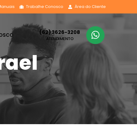
Manuais
Trabalhe Conosco
Área do Cliente
(62) 3626-3208
NOSCO
ATENDIMENTO
rael