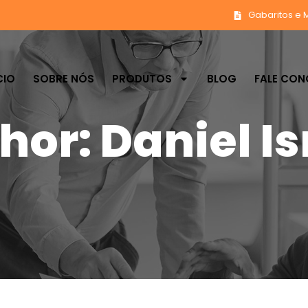
Gabaritos e 
CIO
SOBRE NÓS
PRODUTOS
BLOG
FALE CO
hor:
Daniel Is