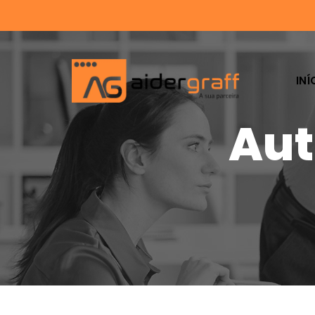
INÍ
Aut