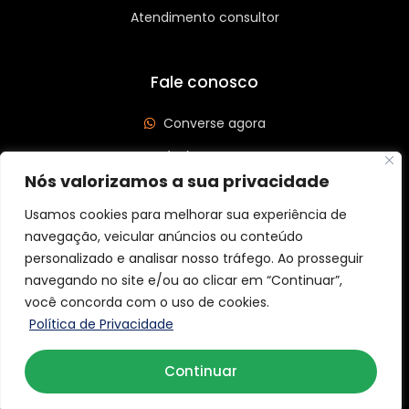
Atendimento consultor
Fale conosco
Converse agora
(62) 3626-3208
Nós valorizamos a sua privacidade
Av. Leste Oeste, Qd 562 Lt 03, St São José, Goiânia/GO
CEP: 74440-185
Usamos cookies para melhorar sua experiência de
navegação, veicular anúncios ou conteúdo
personalizado e analisar nosso tráfego. Ao prosseguir
navegando no site e/ou ao clicar em “Continuar”,
você concorda com o uso de cookies.
Copyright © 2026 Aider Graff. Todos os direitos reservados.
Política de Privacidade
Continuar