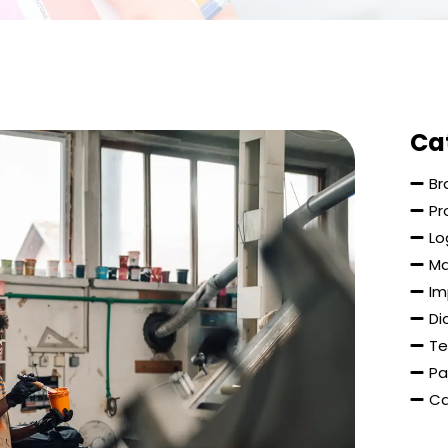
Ca
Br
Pr
Lo
Ma
Im
Di
Te
Pa
Ca