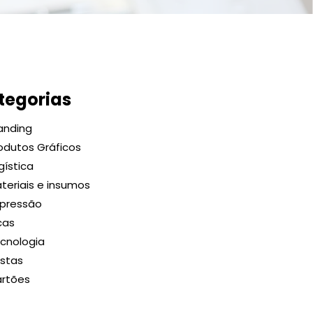
tegorias
anding
odutos Gráficos
gística
teriais e insumos
pressão
cas
cnologia
stas
rtões