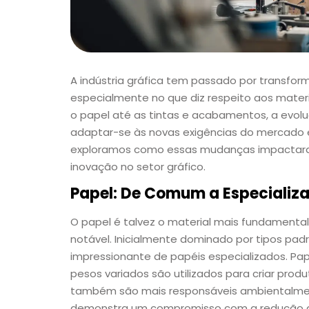
A indústria gráfica tem passado por transform
especialmente no que diz respeito aos mater
o papel até as tintas e acabamentos, a evol
adaptar-se às novas exigências do mercado e
exploramos como essas mudanças impactaram
inovação no setor gráfico.
Papel: De Comum a Especializ
O papel é talvez o material mais fundamental
notável. Inicialmente dominado por tipos pa
impressionante de papéis especializados. Pa
pesos variados são utilizados para criar pr
também são mais responsáveis ambientalment
demonstra um compromisso com a redução d