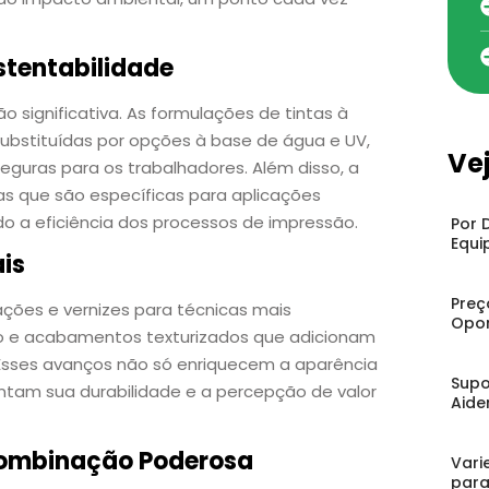
stentabilidade
significativa. As formulações de tintas à
ubstituídas por opções à base de água e UV,
Ve
guras para os trabalhadores. Além disso, a
tas que são específicas para aplicações
do a eficiência dos processos de impressão.
Por 
Equi
is
Preç
ções e vernizes para técnicas mais
Opor
eco e acabamentos texturizados que adicionam
Esses avanços não só enriquecem a aparência
Supo
am sua durabilidade e a percepção de valor
Aide
Combinação Poderosa
Vari
para