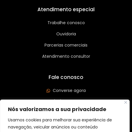
Atendimento especial
Trabalhe conosco
Ouvidoria
Parcerias comerciais
Atendimento consultor
Fale conosco
Converse agora
(62) 3626-3208
Nós valorizamos a sua privacidade
Av. Leste Oeste, Qd 562 Lt 03, St São José, Goiânia/GO
CEP: 74440-185
Usamos cookies para melhorar sua experiência de
navegação, veicular anúncios ou conteúdo