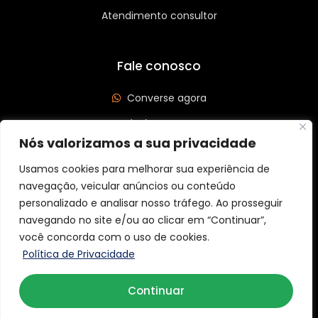
Atendimento consultor
Fale conosco
Converse agora
(62) 3626-3208
Nós valorizamos a sua privacidade
Av. Leste Oeste, Qd 562 Lt 03, St São José, Goiânia/GO
CEP: 74440-185
Usamos cookies para melhorar sua experiência de
navegação, veicular anúncios ou conteúdo
personalizado e analisar nosso tráfego. Ao prosseguir
navegando no site e/ou ao clicar em “Continuar”,
você concorda com o uso de cookies.
Copyright © 2026 Aider Graff. Todos os direitos reservados.
Política de Privacidade
Continuar