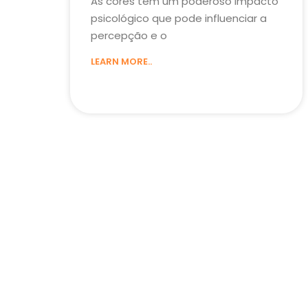
As cores têm um poderoso impacto
psicológico que pode influenciar a
percepção e o
LEARN MORE..