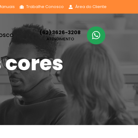
Manuais
Trabalhe Conosco
Área do Cliente
(62) 3626-3208
NOSCO
ATENDIMENTO
 cores