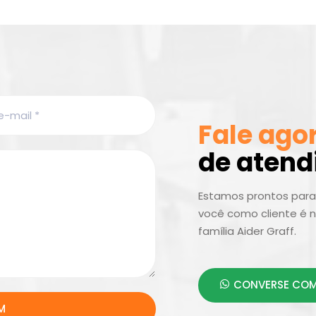
Fale ago
de aten
Estamos prontos para 
você como cliente é n
família Aider Graff.
CONVERSE COM
M