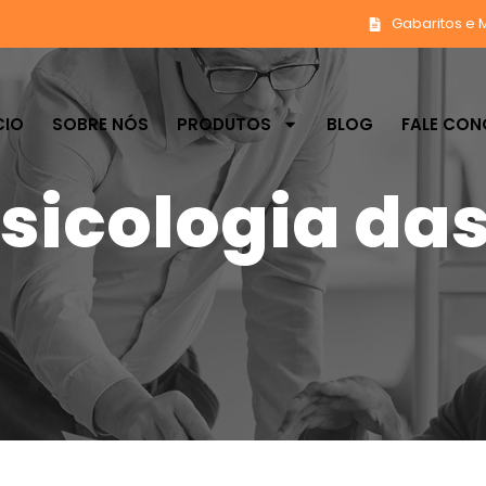
Gabaritos e 
CIO
SOBRE NÓS
PRODUTOS
BLOG
FALE CO
psicologia das