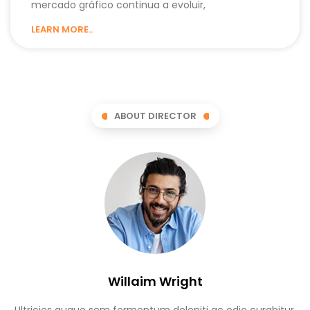
mercado gráfico continua a evoluir,
LEARN MORE..
ABOUT DIRECTOR
Willaim Wright
Ultricies augue sem fermentum deleniti ac odio curabitur,