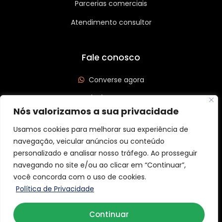
Parcerias comerciais
Atendimento consultor
Fale conosco
Converse agora
(62) 3626-3208
Nós valorizamos a sua privacidade
Av. Leste Oeste, Qd 562 Lt 03, St São José, Goiânia/GO
CEP: 74440-185
Usamos cookies para melhorar sua experiência de
navegação, veicular anúncios ou conteúdo
personalizado e analisar nosso tráfego. Ao prosseguir
navegando no site e/ou ao clicar em “Continuar”,
você concorda com o uso de cookies.
Copyright © 2026 Aider Graff. Todos os direitos reservados.
Política de Privacidade
Continuar