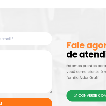
Fale ago
de aten
Estamos prontos para 
você como cliente é n
família Aider Graff.
CONVERSE COM
M