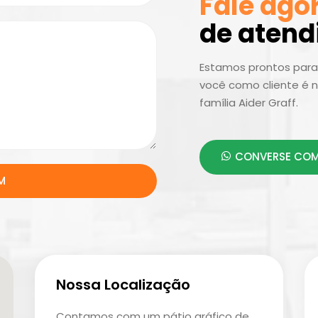
Fale ago
de aten
Estamos prontos para 
você como cliente é n
família Aider Graff.
CONVERSE COM
M
Nossa Localização
Contamos com um pátio gráfico de